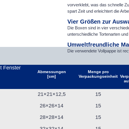
vorverklebt, was das schnelle 
spart Zeit und erleichtert die Ar
Vier Größen zur Ausw
Die Boxen sind in vier verschied
unterschiedliche Tortenarten un
Umweltfreundliche Mat
Die verwendete Vollpappe ist rec
t Fenster
Abmessungen
Menge pro
[cm]
Verpackungseinheit
Verp
au
21×21×12,5
15
26×26×14
15
28×28×14
15
32×32×14
15