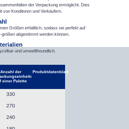
Zusammenfalten der Verpackung ermöglicht. Dies
beit von Konditoren und Verkäufern.
ahl
enen Größen erhältlich, sodass sie perfekt auf
d -größen abgestimmt werden können.
erialien
ycelbar und umweltfreundlich.
Anzahl der
Produktdatenblatt
ackungseinheiten
f einer Palette
330
270
240
180