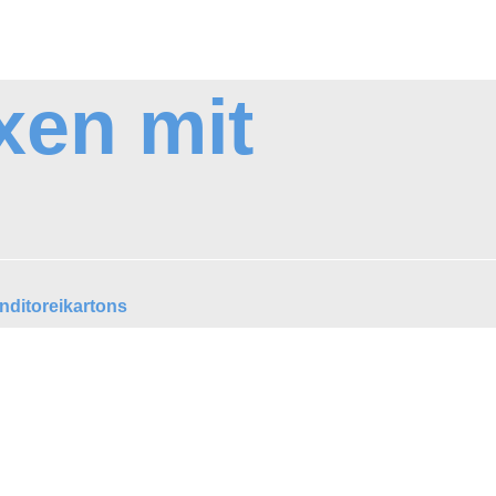
xen mit
nditoreikartons